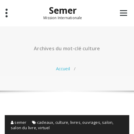
Aller
Semer
au
contenu
Mission Internationale
Archives du mot-clé culture
Accueil
/
semer
cadeaux
,
culture
,
livres
,
ouvrages
,
salon
,
salon du livre
,
virtuel