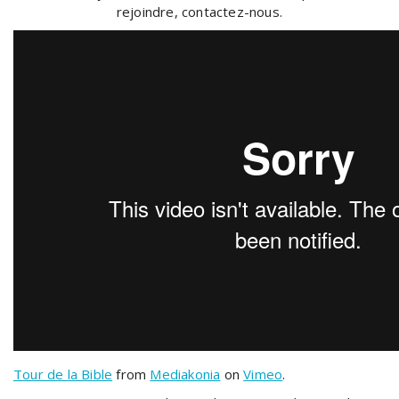
rejoindre, contactez-nous.
Tour de la Bible
from
Mediakonia
on
Vimeo
.