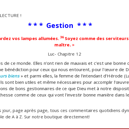
 LECTURE !
* * *
Gestion
* * *
36
Gardez vos lampes allumées.
Soyez comme des serviteurs 
. »
maître
Luc- Chapitre 12
es de ce monde. Elles n’ont rien de mauvais et c’est une bonne 
ne bénédiction pour ceux qui nous entourent, pour l’œuvre de 
eurs biens
» et parmi elles, la femme de l’intendant d’Hérode (L
ils sont bien utiles et même nécessaires pour accomplir l’œuvre
Soyons de bons gestionnaires de ce que Dieu met à notre dispositi
ichesse comme de ceux qui vont l’investir bonne manière dans 
 jour, page après page
, tous ces commentaires quotidiens dyna
le de A à Z. Sur notre boutique directement!