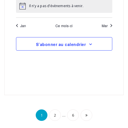
Il n’y a pas d’évènements à venir.
Jan
Ce mois-ci
Mar
S’abonner au calendrier
Pagination
…
1
2
6
des