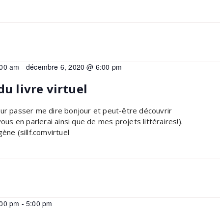
:00 am
-
décembre 6, 2020 @ 6:00 pm
du livre virtuel
our passer me dire bonjour et peut-être découvrir
vous en parlerai ainsi que de mes projets littéraires!).
ène (sillf.comvirtuel
:00 pm
-
5:00 pm